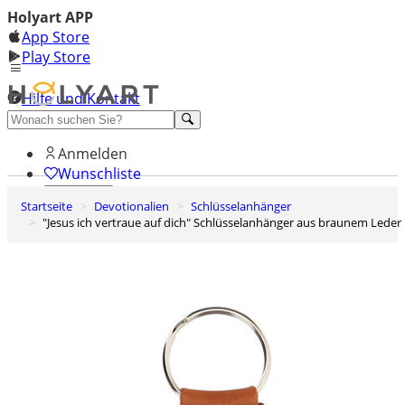
Holyart APP
App Store
Play Store
Hilfe und Kontakt
Entdecken Sie Premium
Anmelden
Wunschliste
Startseite
Devotionalien
Schlüsselanhänger
0
"Jesus ich vertraue auf dich" Schlüsselanhänger aus braunem Leder
Warenkorb