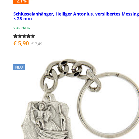
-21
%
Schlüsselanhänger, Heiliger Antonius, versilbertes Messing
× 25 mm
VORRÄTIG
€ 5,90
€ 7,49
NEU