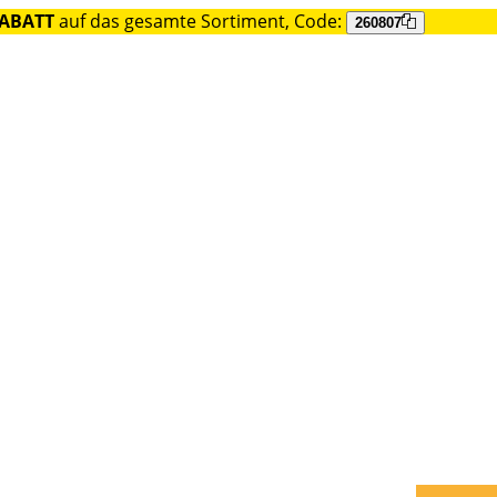
RABATT
auf das gesamte Sortiment, Code:
260807