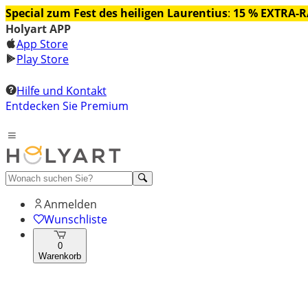
Special zum Fest des heiligen Laurentius
:
15 % EXTRA-
Holyart APP
App Store
Play Store
Hilfe und Kontakt
Entdecken Sie Premium
Anmelden
Wunschliste
0
Warenkorb