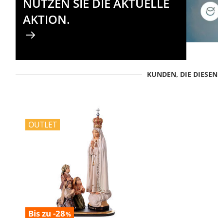
NUTZEN SIE DIE AKTUELLE
AKTION.
KUNDEN, DIE DIESE
OUTLET
Bis zu -28
%