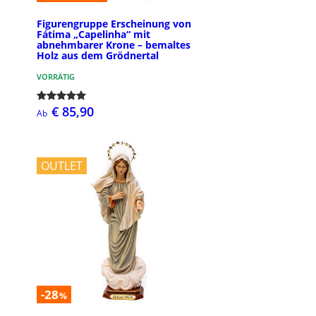
Figurengruppe Erscheinung von
Fátima „Capelinha“ mit
abnehmbarer Krone – bemaltes
Holz aus dem Grödnertal
VORRÄTIG
€ 85,90
Ab
OUTLET
-28
%