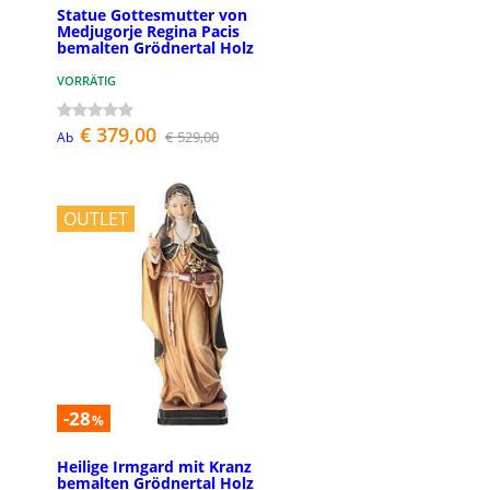
Statue Gottesmutter von
Medjugorje Regina Pacis
bemalten Grödnertal Holz
VORRÄTIG
€ 379,00
€ 529,00
Ab
OUTLET
-28
%
Heilige Irmgard mit Kranz
bemalten Grödnertal Holz