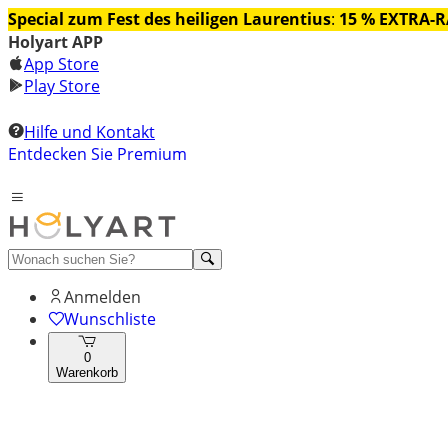
Special zum Fest des heiligen Laurentius
:
15 % EXTRA-
Holyart APP
App Store
Play Store
Hilfe und Kontakt
Entdecken Sie Premium
Anmelden
Wunschliste
0
Warenkorb