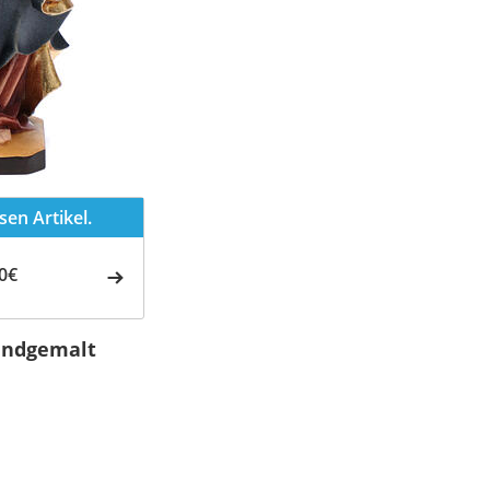
en Artikel.
0€
andgemalt