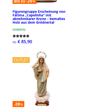
Bis zu -28
%
Figurengruppe Erscheinung von
Fátima „Capelinha“ mit
abnehmbarer Krone – bemaltes
Holz aus dem Grödnertal
VORRÄTIG
€ 85,90
Ab
OUTLET
-28
%