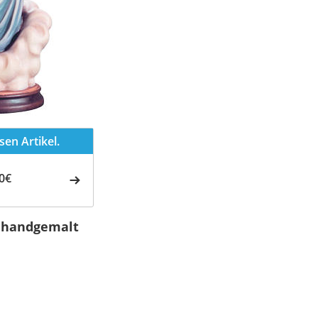
en Artikel.
0€
z handgemalt