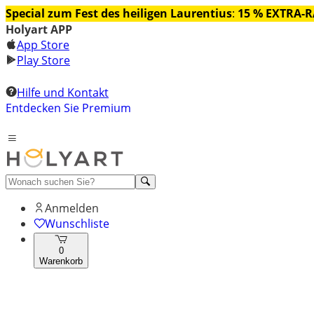
Special zum Fest des heiligen Laurentius
:
15 % EXTRA-
Holyart APP
App Store
Play Store
Hilfe und Kontakt
Entdecken Sie Premium
Anmelden
Wunschliste
0
Warenkorb