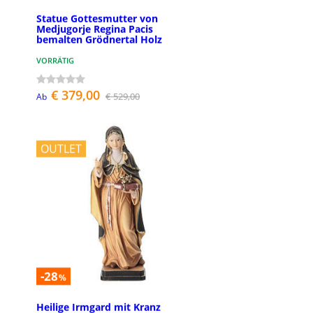
Statue Gottesmutter von
Medjugorje Regina Pacis
bemalten Grödnertal Holz
VORRÄTIG
€ 379,00
€ 529,00
Ab
OUTLET
-28
%
Heilige Irmgard mit Kranz