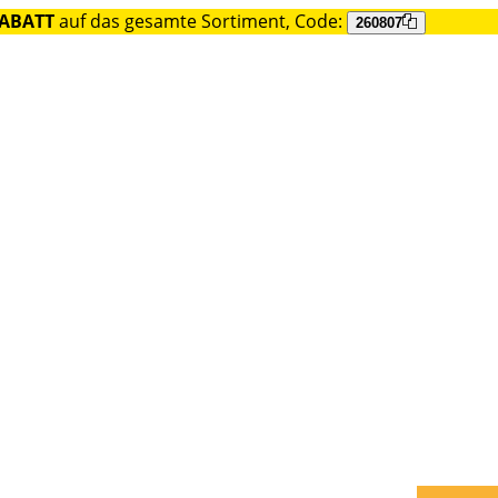
RABATT
auf das gesamte Sortiment, Code:
260807