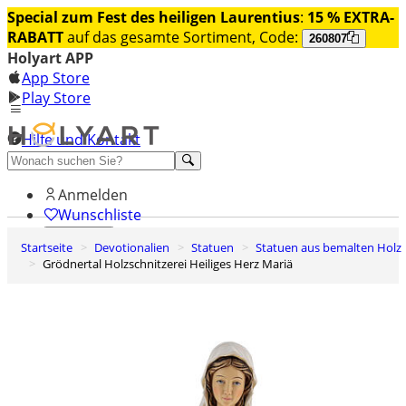
Special zum Fest des heiligen Laurentius
:
15 % EXTRA-
RABATT
auf das gesamte Sortiment, Code:
260807
Holyart APP
App Store
Play Store
Hilfe und Kontakt
Entdecken Sie Premium
Anmelden
Wunschliste
Startseite
Devotionalien
Statuen
Statuen aus bemalten Holz
0
Grödnertal Holzschnitzerei Heiliges Herz Mariä
Warenkorb