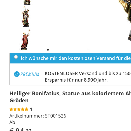
Previous
slide
Next
slide
Ich wünsche mir den kostenlosen Versand für dies
KOSTENLOSER Versand und bis zu 150
Ersparnis für nur 8,90€/Jahr.
Heiliger Bonifatius, Statue aus koloriertem 
Gröden
1
Artikelnummer:
ST001526
Ab
€
84
,90