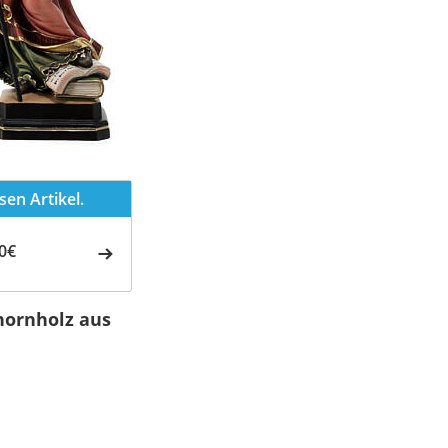
en Artikel.
0€
Ahornholz aus