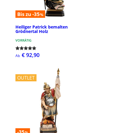
Bis zu -35
%
Heiliger Patrick bemalten
Grödnertal Holz
VORRÄTIG
€ 92,90
Ab
OUTLET
-35
%