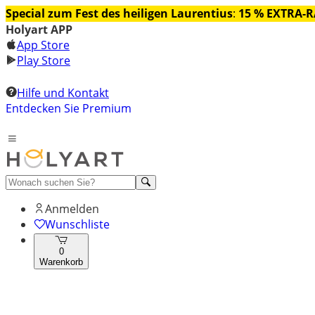
Special zum Fest des heiligen Laurentius
:
15 % EXTRA-
Holyart APP
App Store
Play Store
Hilfe und Kontakt
Entdecken Sie Premium
Anmelden
Wunschliste
0
Warenkorb