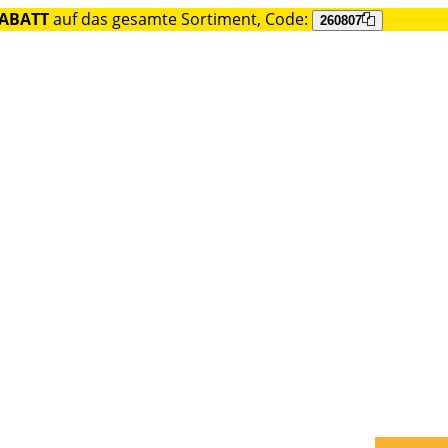
RABATT
auf das gesamte Sortiment, Code:
260807