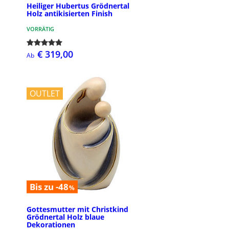
Heiliger Hubertus Grödnertal
Holz antikisierten Finish
VORRÄTIG
€ 319,00
Ab
OUTLET
Bis zu -48
%
Gottesmutter mit Christkind
Grödnertal Holz blaue
Dekorationen