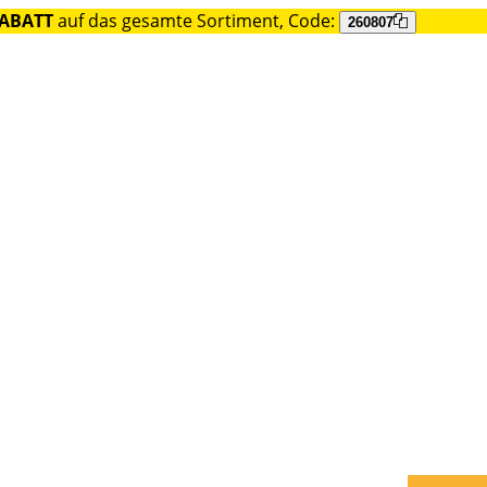
RABATT
auf das gesamte Sortiment, Code:
260807