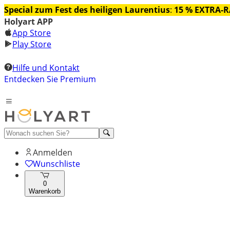
Special zum Fest des heiligen Laurentius
:
15 % EXTRA-
Holyart APP
App Store
Play Store
Hilfe und Kontakt
Entdecken Sie Premium
Anmelden
Wunschliste
0
Warenkorb