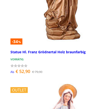
-34
%
Statue Hl. Franz Grödnertal Holz braunfarbig
VORRÄTIG
€ 52,90
€ 79,90
Ab
OUTLET