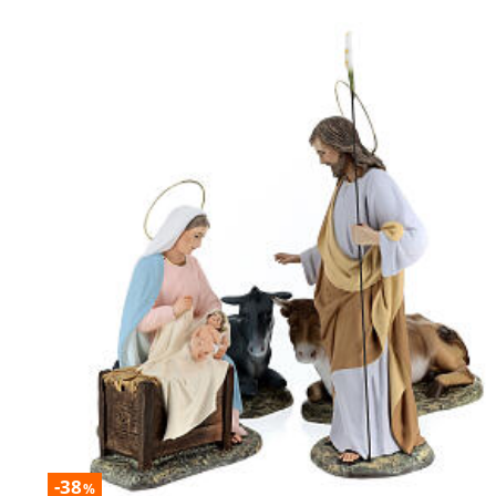
-38
%