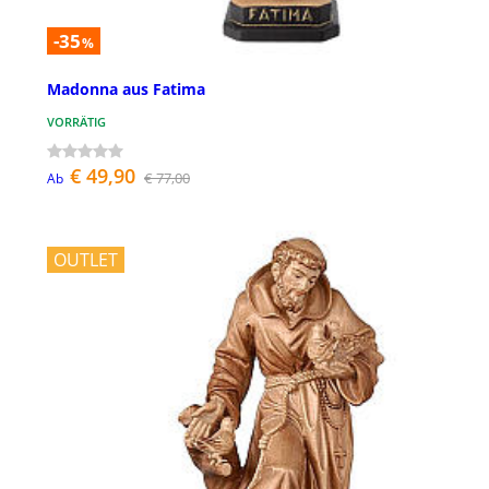
-35
%
Madonna aus Fatima
VORRÄTIG
€ 49,90
€ 77,00
Ab
OUTLET