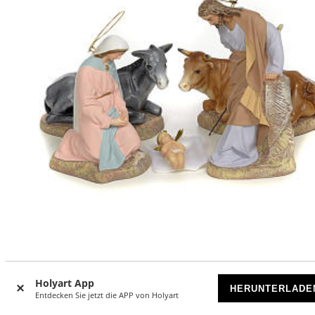
Geburtsszene 20cm 5 St. Holzmasse
Holyart App
HERUNTERLADE
AUF BESTELLUNG
Entdecken Sie jetzt die APP von Holyart