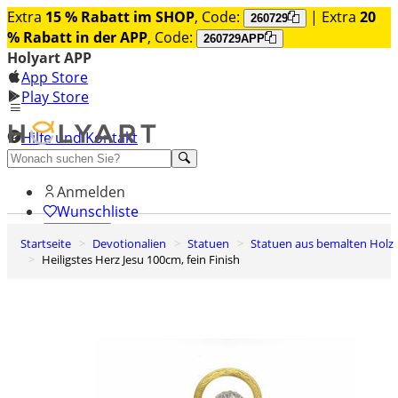
Extra
15 % Rabatt im SHOP
, Code:
| Extra
20
260729
% Rabatt in der APP
, Code:
260729APP
Holyart APP
App Store
Play Store
Hilfe und Kontakt
Entdecken Sie Premium
Anmelden
Wunschliste
Startseite
Devotionalien
Statuen
Statuen aus bemalten Holz
0
Heiligstes Herz Jesu 100cm, fein Finish
Warenkorb