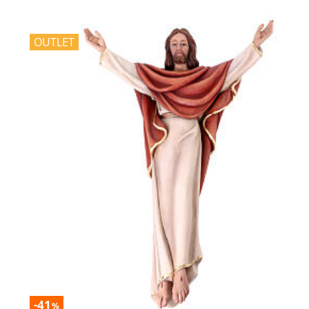
OUTLET
-41
%