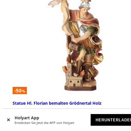
-50
%
Statue Hl. Florian bemalten Grödnertal Holz
VORRÄTIG
Holyart App
HERUNTERLADE
Entdecken Sie jetzt die APP von Holyart
€ 39,90
€ 79,90
Ab