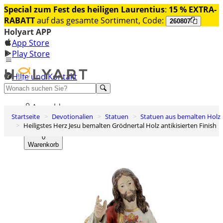
Special zum Fest des heiligen Laurentius
:
15 % EXTRA-
RABATT
auf das gesamte Sortiment, Code:
260807
Holyart APP
App Store
Play Store
Hilfe und Kontakt
Entdecken Sie Premium
Anmelden
Startseite
Devotionalien
Statuen
Statuen aus bemalten Holz
Wunschliste
Heiligstes Herz Jesu bemalten Grödnertal Holz antikisierten Finish
0
Warenkorb