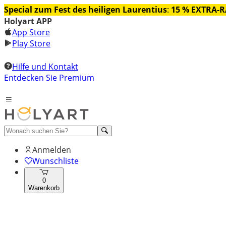
Special zum Fest des heiligen Laurentius
:
15 % EXTRA-
Holyart APP
App Store
Play Store
Hilfe und Kontakt
Entdecken Sie Premium
Anmelden
Wunschliste
0
Warenkorb