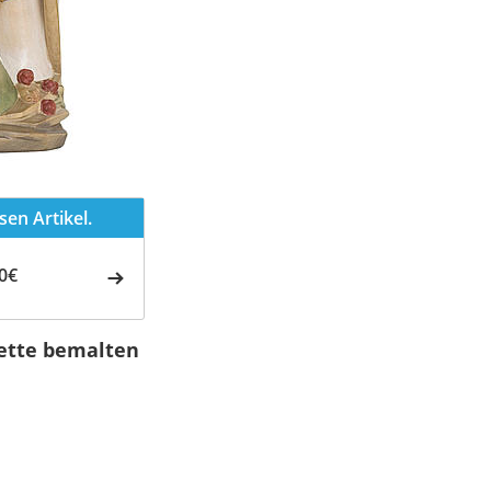
en Artikel.
0€
ette bemalten