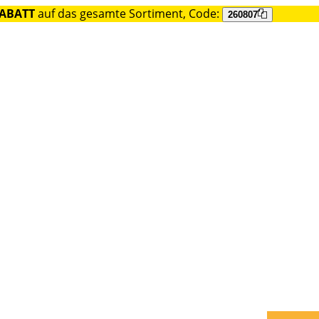
RABATT
auf das gesamte Sortiment, Code:
260807