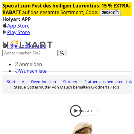
Special zum Fest des heiligen Laurentius
:
15 % EXTRA-
RABATT
auf das gesamte Sortiment, Code:
260807
Holyart APP
App Store
Play Store
Hilfe und Kontakt
Entdecken Sie Premium
Anmelden
Wunschliste
Startseite
Devotionalien
Statuen
Statuen aus bemalten Holz
0
Statue Gottesmutter von Mauch bemalten Grödnertal Holz
Warenkorb
VIDEO
1