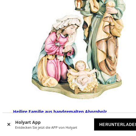
Heilige Familie aus handgemalten Ahornholz
Holyart App
HERUNTERLADE
€ 49,00
Ab
Entdecken Sie jetzt die APP von Holyart