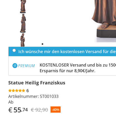
slide
Next
slide
Ich wünsche mir den kostenlosen Versand für dies
KOSTENLOSER Versand und bis zu 150
Ersparnis für nur 8,90€/Jahr.
Statue Heilig Franziskus
6
Artikelnummer:
ST001033
Ab
€
55
€ 92,90
,74
-40%