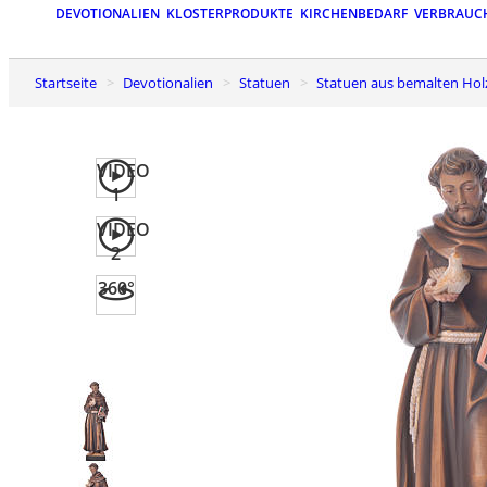
DEVOTIONALIEN
KLOSTERPRODUKTE
KIRCHENBEDARF
VERBRAUC
Startseite
Devotionalien
Statuen
Statuen aus bemalten Hol
VIDEO
1
VIDEO
2
360°
Previous