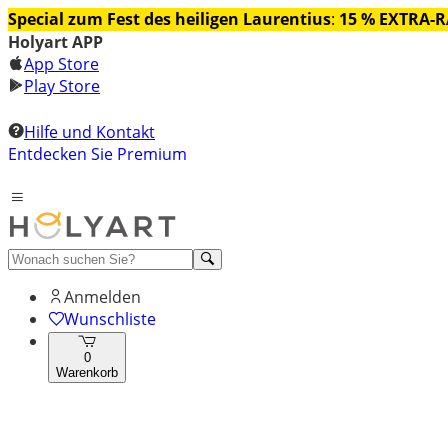
Special zum Fest des heiligen Laurentius
:
15 % EXTRA-
Holyart APP
App Store
Play Store
Hilfe und Kontakt
Entdecken Sie Premium
Anmelden
Wunschliste
0
Warenkorb