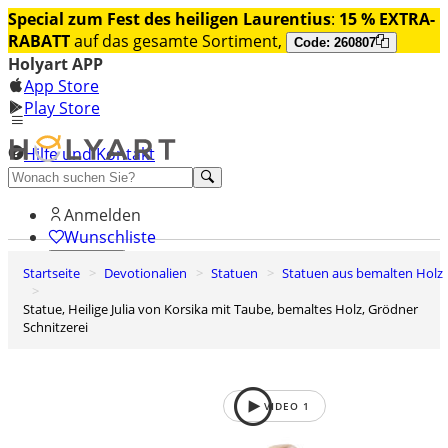
Special zum Fest des heiligen Laurentius
:
15 % EXTRA-
RABATT
auf das gesamte Sortiment,
Code: 260807
Holyart APP
App Store
Play Store
Hilfe und Kontakt
Entdecken Sie Premium
Anmelden
Wunschliste
Startseite
Devotionalien
Statuen
Statuen aus bemalten Holz
0
Warenkorb
Statue, Heilige Julia von Korsika mit Taube, bemaltes Holz, Grödner
Schnitzerei
VIDEO
1