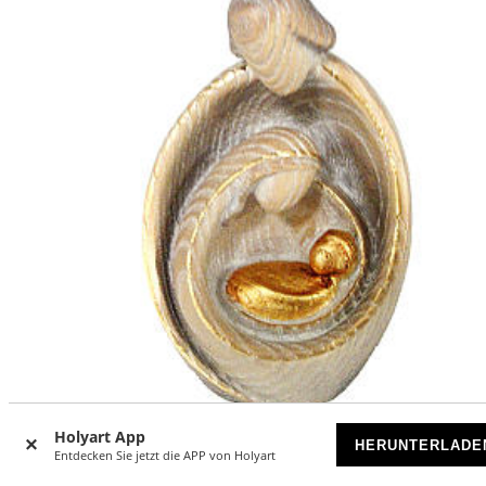
Holyart App
HERUNTERLADE
Entdecken Sie jetzt die APP von Holyart
Moderne Heilige Familie Eschenholz handgemalt und
vergoldet