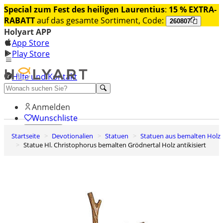
Special zum Fest des heiligen Laurentius
:
15 % EXTRA-
RABATT
auf das gesamte Sortiment, Code:
260807
Holyart APP
App Store
Play Store
Hilfe und Kontakt
Entdecken Sie Premium
Anmelden
Wunschliste
Startseite
Devotionalien
Statuen
Statuen aus bemalten Holz
0
Statue Hl. Christophorus bemalten Grödnertal Holz antikisiert
Warenkorb