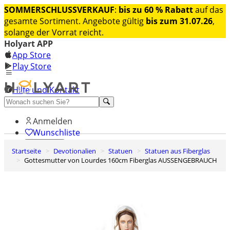
SOMMERSCHLUSSVERKAUF
:
bis zu 60 % Rabatt
auf das
gesamte Sortiment. Angebote gültig
bis zum 31.07.26
,
solange der Vorrat reicht.
Holyart APP
App Store
Play Store
Hilfe und Kontakt
Entdecken Sie Premium
Anmelden
Wunschliste
Startseite
Devotionalien
Statuen
Statuen aus Fiberglas
0
Gottesmutter von Lourdes 160cm Fiberglas AUSSENGEBRAUCH
Warenkorb