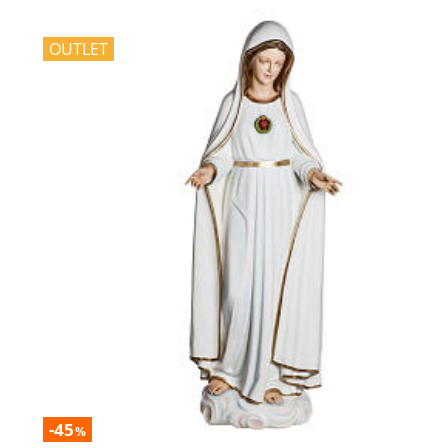
OUTLET
-45
%