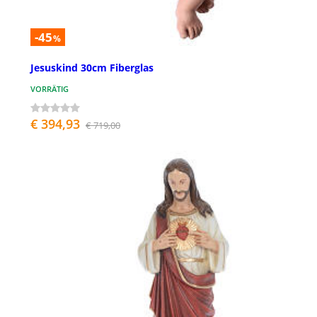
-45
%
Jesuskind 30cm Fiberglas
VORRÄTIG
€ 394,93
€ 719,00