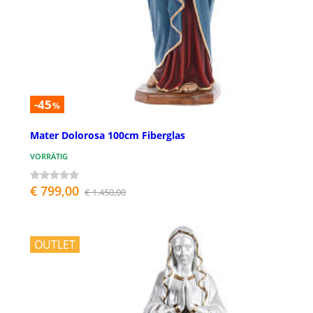
-45
%
Mater Dolorosa 100cm Fiberglas
VORRÄTIG
€ 799,00
€ 1.450,00
OUTLET