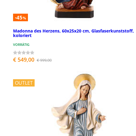
-45
%
Madonna des Herzens, 60x25x20 cm, Glasfaserkunststoff,
koloriert
VORRÄTIG
€ 549,00
€ 999,00
OUTLET