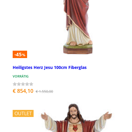
-45
%
Heiligstes Herz Jesu 100cm Fiberglas
VORRÄTIG
€ 854,10
€ 1.550,00
OUTLET