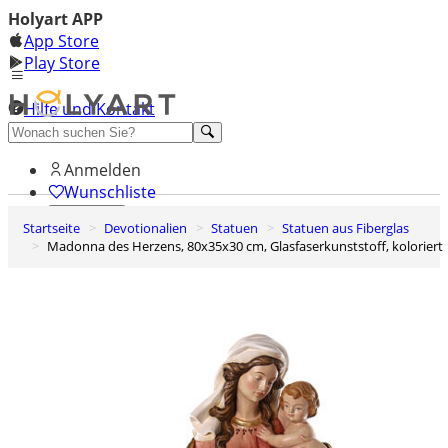
Holyart APP
App Store
Play Store
Hilfe und Kontakt
Entdecken Sie Premium
Anmelden
Wunschliste
Startseite
Devotionalien
Statuen
Statuen aus Fiberglas
0
Madonna des Herzens, 80x35x30 cm, Glasfaserkunststoff, koloriert
Warenkorb