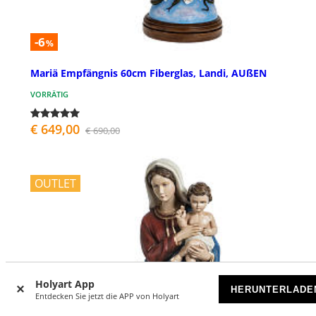
-6
%
Mariä Empfängnis 60cm Fiberglas, Landi, AUßEN
VORRÄTIG
€ 649,00
€ 690,00
OUTLET
Holyart App
HERUNTERLADE
Entdecken Sie jetzt die APP von Holyart