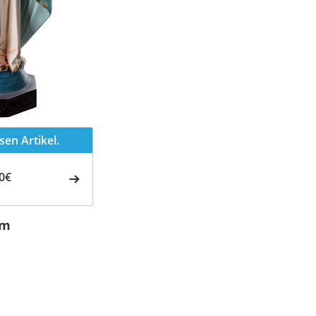
en Artikel.
0€
cm