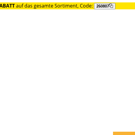
RABATT
auf das gesamte Sortiment, Code:
260807