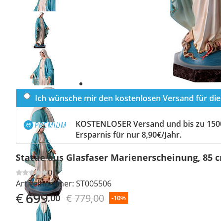
Previous
slide
Next
slide
Ich wünsche mir den kostenlosen Versand für dies
KOSTENLOSER Versand und bis zu 150
Ersparnis für nur 8,90€/Jahr.
Statue aus Glasfaser Marienerscheinung, 85 
0
Artikelnummer:
ST005506
€
699
€ 779,00
,00
-10%