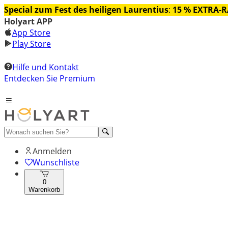
Special zum Fest des heiligen Laurentius
:
15 % EXTRA-
Holyart APP
App Store
Play Store
Hilfe und Kontakt
Entdecken Sie Premium
Anmelden
Wunschliste
0
Warenkorb