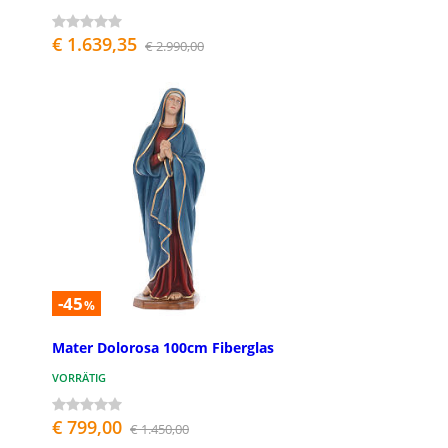
€ 1.639,35
€ 2.990,00
-45
%
Mater Dolorosa 100cm Fiberglas
VORRÄTIG
€ 799,00
€ 1.450,00