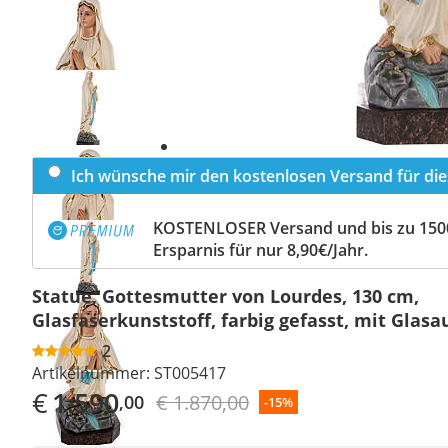
Previous
slide
Next
slide
Ich wünsche mir den kostenlosen Versand für dies
KOSTENLOSER Versand und bis zu 150
Ersparnis für nur 8,90€/Jahr.
Statue, Gottesmutter von Lourdes, 130 cm,
Glasfaserkunststoff, farbig gefasst, mit Glas
2
Artikelnummer:
ST005417
€
1.590
€ 1.870,00
,00
-15%