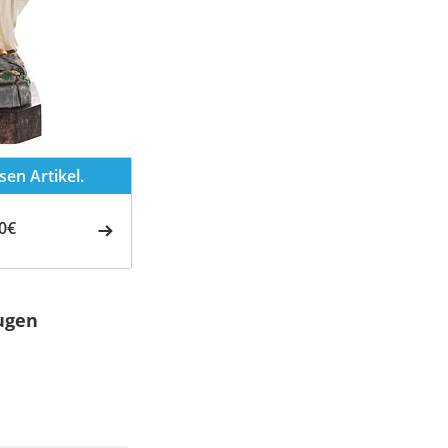
en Artikel.
0€
augen