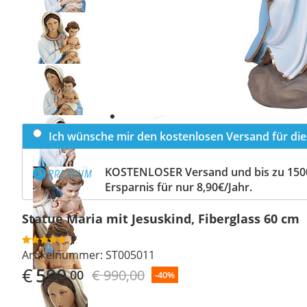
Previous
slide
Next
slide
Ich wünsche mir den kostenlosen Versand für dies
KOSTENLOSER Versand und bis zu 150
Ersparnis für nur 8,90€/Jahr.
Statue Maria mit Jesuskind, Fiberglass 60 cm
1
Artikelnummer:
ST005011
€
590
€ 990,00
,00
-40%