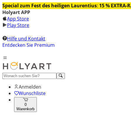
Special zum Fest des heiligen Laurentius
:
15 % EXTRA-
Holyart APP
App Store
Play Store
Hilfe und Kontakt
Entdecken Sie Premium
Anmelden
Wunschliste
0
Warenkorb