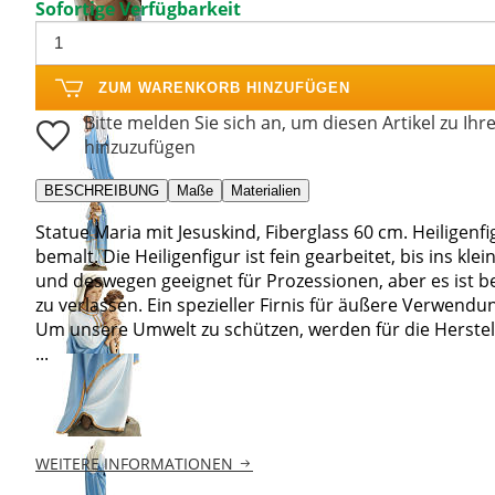
Sofortige Verfügbarkeit
ZUM WARENKORB HINZUFÜGEN
Bitte melden Sie sich an, um diesen Artikel zu Ihr
hinzuzufügen
BESCHREIBUNG
Maße
Materialien
Statue Maria mit Jesuskind, Fiberglass 60 cm. Heiligenfi
bemalt. Die Heiligenfigur ist fein gearbeitet, bis ins kle
und deswegen geeignet für Prozessionen, aber es ist be
zu verlassen. Ein spezieller Firnis für äußere Verwendun
Um unsere Umwelt zu schützen, werden für die Herstel
...
WEITERE INFORMATIONEN