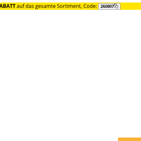
RABATT
auf das gesamte Sortiment, Code:
260807