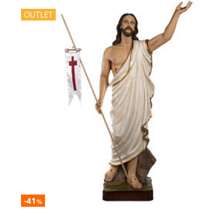
OUTLET
-41
%