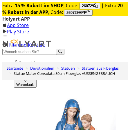
Extra
15 % Rabatt im SHOP
, Code:
| Extra
20
260729
% Rabatt in der APP
, Code:
260729APP
Holyart APP
App Store
Play Store
Hilfe und Kontakt
Entdecken Sie Premium
Anmelden
Startseite
Devotionalien
Statuen
Statuen aus Fiberglas
Wunschliste
Statue Mater Consolata 80cm Fiberglas AUSSENGEBRAUCH
0
Warenkorb