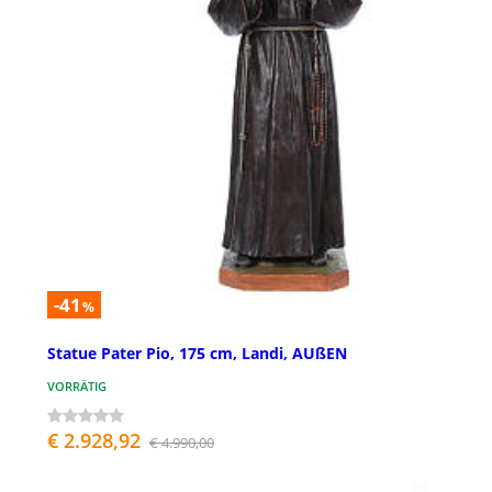
-41
%
Statue Pater Pio, 175 cm, Landi, AUßEN
VORRÄTIG
€ 2.928,92
€ 4.990,00