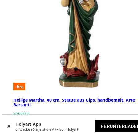
-6
%
Heilige Martha, 40 cm, Statue aus Gips, handbemalt, Arte
Barsanti
VORRÄTIG
Holyart App
HERUNTERLADE
€ 63,90
€ 67,90
Entdecken Sie jetzt die APP von Holyart