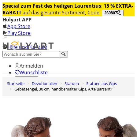
Special zum Fest des heiligen Laurentius
:
15 % EXTRA-
RABATT
auf das gesamte Sortiment, Code:
260807
Holyart APP
App Store
Play Store
Hilfe und Kontakt
Entdecken Sie Premium
Anmelden
Wunschliste
Startseite
Devotionalien
Statuen
Statuen aus Gips
0
Gebetsengel, 30 cm, handbemalter Gips, Arte Barsanti
Warenkorb