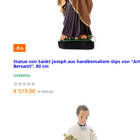
-5
%
Statue von Sankt Joseph aus handbemaltem Gips von "Ar
Bersanti", 80 cm
VORRÄTIG
€ 519,00
€ 549,00