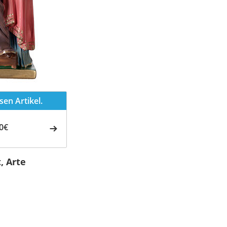
en Artikel.
0€
, Arte