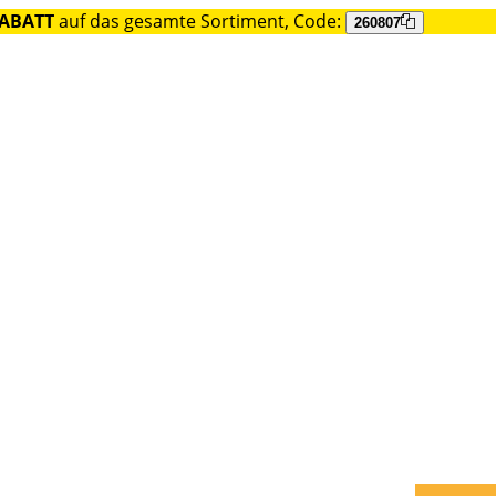
RABATT
auf das gesamte Sortiment, Code:
260807