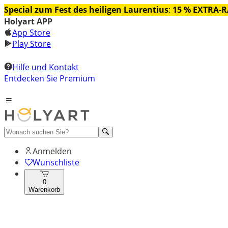
Special zum Fest des heiligen Laurentius
:
15 % EXTRA-
Holyart APP
App Store
Play Store
Hilfe und Kontakt
Entdecken Sie Premium
Anmelden
Wunschliste
0
Warenkorb