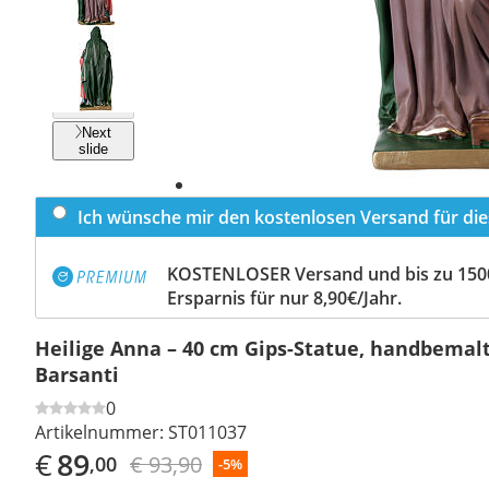
Previous
slide
Next
slide
Ich wünsche mir den kostenlosen Versand für dies
KOSTENLOSER Versand und bis zu 150
Ersparnis für nur 8,90€/Jahr.
Heilige Anna – 40 cm Gips-Statue, handbemalt
Barsanti
0
Artikelnummer:
ST011037
€
89
€ 93,90
,00
-5%