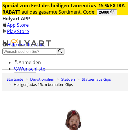
Special zum Fest des heiligen Laurentius
:
15 % EXTRA-
RABATT
auf das gesamte Sortiment, Code:
260807
Holyart APP
App Store
Play Store
Hilfe und Kontakt
Entdecken Sie Premium
Anmelden
Wunschliste
Startseite
Devotionalien
Statuen
Statuen aus Gips
0
Heiliger Judas 15cm bemalten Gips
Warenkorb