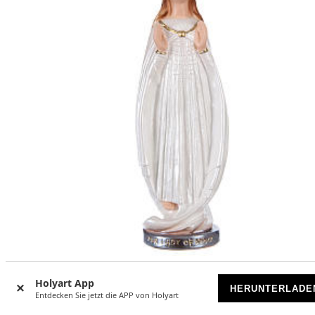
Gottesmutter von Knock 30cm perlmuttartigen Gips
Holyart App
HERUNTERLADE
Entdecken Sie jetzt die APP von Holyart
VORRÄTIG