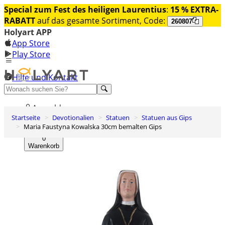
Special zum Fest des heiligen Laurentius
:
15 % EXTRA-
RABATT
auf das gesamte Sortiment, Code:
260807
Holyart APP
App Store
Play Store
Hilfe und Kontakt
Entdecken Sie Premium
Anmelden
Startseite
Devotionalien
Statuen
Statuen aus Gips
Wunschliste
Maria Faustyna Kowalska 30cm bemalten Gips
0
Warenkorb