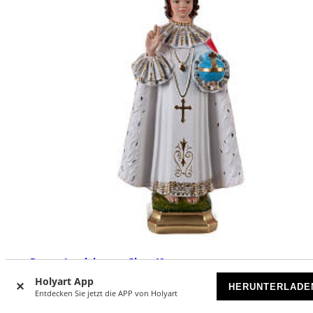
Prager Jesulein, aus Gips, 40 cm
Holyart App
VORRÄTIG
HERUNTERLADE
Entdecken Sie jetzt die APP von Holyart