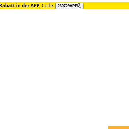
Rabatt in der APP
, Code:
260729APP