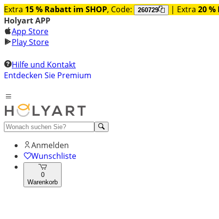
Extra
15 % Rabatt im SHOP
, Code:
| Extra
20 % 
260729
Holyart APP
App Store
Play Store
Hilfe und Kontakt
Entdecken Sie Premium
Anmelden
Wunschliste
0
Warenkorb