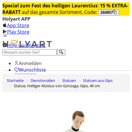
Special zum Fest des heiligen Laurentius
:
15 % EXTRA-
RABATT
auf das gesamte Sortiment, Code:
260807
Holyart APP
App Store
Play Store
Hilfe und Kontakt
Entdecken Sie Premium
Anmelden
Wunschliste
Startseite
Devotionalien
Statuen
Statuen aus Gips
0
Statue, Heiliger Aloisius von Gonzaga, Gips, 40 cm
Warenkorb