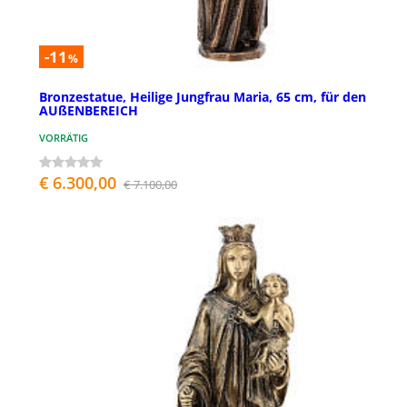
-11
%
Bronzestatue, Heilige Jungfrau Maria, 65 cm, für den
AUßENBEREICH
VORRÄTIG
€ 6.300,00
€ 7.100,00