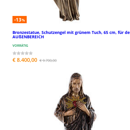
-13
%
Bronzestatue, Schutzengel mit grünem Tuch, 65 cm, für d
AUßENBEREICH
VORRÄTIG
€ 8.400,00
€ 9.700,00