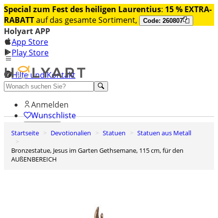
Special zum Fest des heiligen Laurentius
:
15 % EXTRA-
RABATT
auf das gesamte Sortiment,
Code: 260807
Holyart APP
App Store
Play Store
Hilfe und Kontakt
Entdecken Sie Premium
Anmelden
Wunschliste
Startseite
Devotionalien
Statuen
Statuen aus Metall
0
Warenkorb
Bronzestatue, Jesus im Garten Gethsemane, 115 cm, für den
AUßENBEREICH