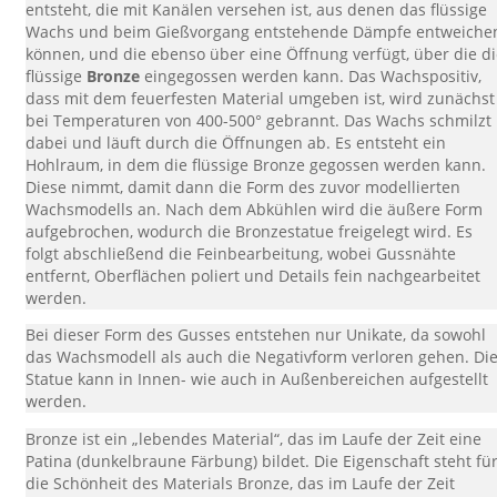
entsteht, die mit Kanälen versehen ist, aus denen das flüssige
Wachs und beim Gießvorgang entstehende Dämpfe entweiche
können, und die ebenso über eine Öffnung verfügt, über die d
flüssige
Bronze
eingegossen werden kann. Das Wachspositiv,
dass mit dem feuerfesten Material umgeben ist, wird zunächst
bei Temperaturen von 400-500° gebrannt. Das Wachs schmilzt
dabei und läuft durch die Öffnungen ab. Es entsteht ein
Hohlraum, in dem die flüssige Bronze gegossen werden kann.
Diese nimmt, damit dann die Form des zuvor modellierten
Wachsmodells an. Nach dem Abkühlen wird die äußere Form
aufgebrochen, wodurch die Bronzestatue freigelegt wird. Es
folgt abschließend die Feinbearbeitung, wobei Gussnähte
entfernt, Oberflächen poliert und Details fein nachgearbeitet
werden.
Bei dieser Form des Gusses entstehen nur Unikate, da sowohl
das Wachsmodell als auch die Negativform verloren gehen. Di
Statue kann in Innen- wie auch in Außenbereichen aufgestellt
werden.
Bronze ist ein „lebendes Material“, das im Laufe der Zeit eine
Patina (dunkelbraune Färbung) bildet. Die Eigenschaft steht fü
die Schönheit des Materials Bronze, das im Laufe der Zeit