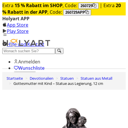
Extra
15 % Rabatt im SHOP
, Code:
| Extra
20
260729
% Rabatt in der APP
, Code:
260729APP
Holyart APP
App Store
Play Store
Hilfe und Kontakt
Entdecken Sie Premium
Anmelden
Wunschliste
Startseite
Devotionalien
Statuen
Statuen aus Metall
0
Gottesmutter mit Kind – Statue aus Legierung, 12 cm
Warenkorb