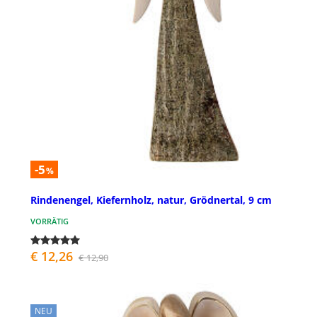
-5
%
Rindenengel, Kiefernholz, natur, Grödnertal, 9 cm
VORRÄTIG
€ 12,26
€ 12,90
NEU