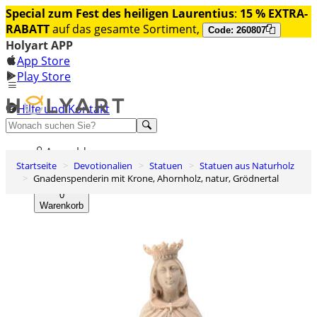
Special zum Fest des heiligen Laurentius
:
15 % EXTRA-
RABATT
auf das gesamte Sortiment,
Code: 260807
Holyart APP
App Store
Play Store
Hilfe und Kontakt
Entdecken Sie Premium
Anmelden
Startseite
Devotionalien
Statuen
Statuen aus Naturholz
Wunschliste
Gnadenspenderin mit Krone, Ahornholz, natur, Grödnertal
0
Warenkorb