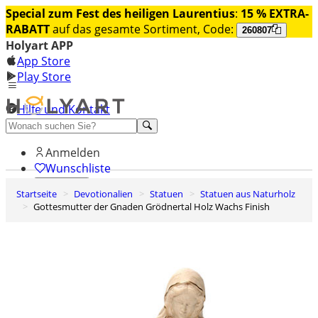
Special zum Fest des heiligen Laurentius
:
15 % EXTRA-
RABATT
auf das gesamte Sortiment, Code:
260807
Holyart APP
App Store
Play Store
Hilfe und Kontakt
Entdecken Sie Premium
Anmelden
Wunschliste
Startseite
Devotionalien
Statuen
Statuen aus Naturholz
0
Gottesmutter der Gnaden Grödnertal Holz Wachs Finish
Warenkorb