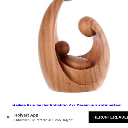
Heilige Familie der Kollektio Ars Design aus satiniertem
Kirschholz Grödnertal Schnitzerei
Holyart App
HERUNTERLADE
VORRÄTIG
Entdecken Sie jetzt die APP von Holyart