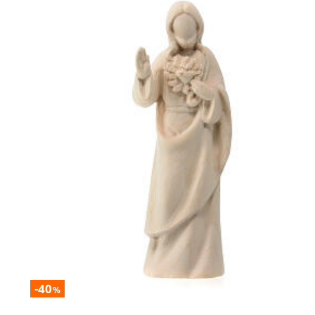
-40
%