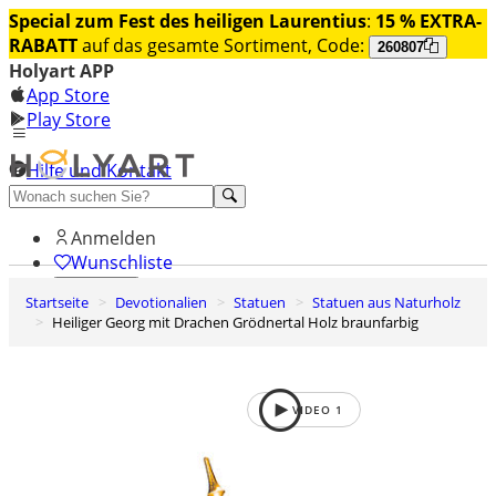
Special zum Fest des heiligen Laurentius
:
15 % EXTRA-
RABATT
auf das gesamte Sortiment, Code:
260807
Holyart APP
App Store
Play Store
Hilfe und Kontakt
Entdecken Sie Premium
Anmelden
Wunschliste
Startseite
Devotionalien
Statuen
Statuen aus Naturholz
0
Heiliger Georg mit Drachen Grödnertal Holz braunfarbig
Warenkorb
VIDEO
1