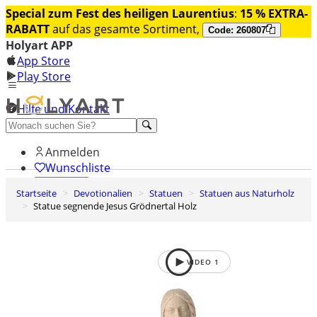
Special zum Fest des heiligen Laurentius
:
15 % EXTRA-
RABATT
auf das gesamte Sortiment,
Code: 260807
Holyart APP
App Store
Play Store
Hilfe und Kontakt
Entdecken Sie Premium
Anmelden
Wunschliste
Startseite
Devotionalien
Statuen
Statuen aus Naturholz
0
Statue segnende Jesus Grödnertal Holz
Warenkorb
VIDEO
1