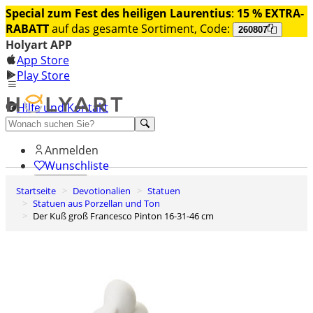
Special zum Fest des heiligen Laurentius
:
15 % EXTRA-
RABATT
auf das gesamte Sortiment, Code:
260807
Holyart APP
App Store
Play Store
Hilfe und Kontakt
Entdecken Sie Premium
Anmelden
Wunschliste
Startseite
Devotionalien
Statuen
0
Statuen aus Porzellan und Ton
Warenkorb
Der Kuß groß Francesco Pinton 16-31-46 cm