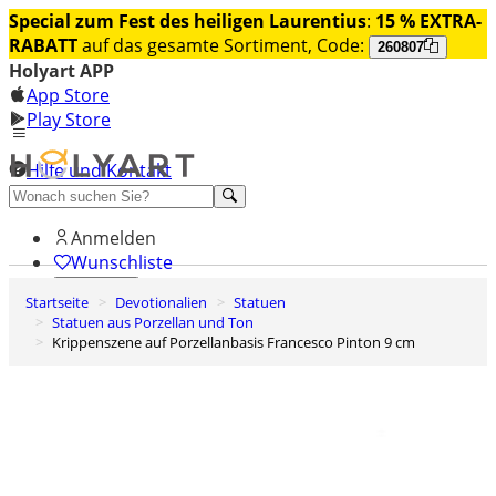
Special zum Fest des heiligen Laurentius
:
15 % EXTRA-
RABATT
auf das gesamte Sortiment, Code:
260807
Holyart APP
App Store
Play Store
Hilfe und Kontakt
Entdecken Sie Premium
Anmelden
Wunschliste
Startseite
Devotionalien
Statuen
0
Statuen aus Porzellan und Ton
Warenkorb
Krippenszene auf Porzellanbasis Francesco Pinton 9 cm