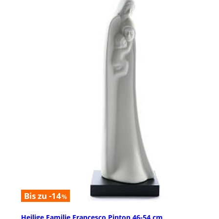
Bis zu -14
%
Heilige Familie Francesco Pinton 46-54 cm