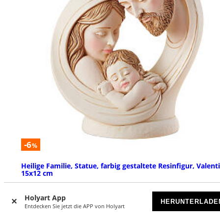
-6
%
Heilige Familie, Statue, farbig gestaltete Resinfigur, Valenti
15x12 cm
VORRÄTIG
Holyart App
HERUNTERLADE
Entdecken Sie jetzt die APP von Holyart
€ 32,90
€ 34,90