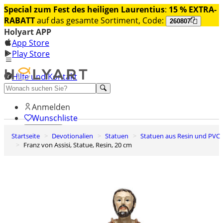
Special zum Fest des heiligen Laurentius
:
15 % EXTRA-
RABATT
auf das gesamte Sortiment, Code:
260807
Holyart APP
App Store
Play Store
Hilfe und Kontakt
Entdecken Sie Premium
Anmelden
Wunschliste
Startseite
Devotionalien
Statuen
Statuen aus Resin und PVC
0
Franz von Assisi, Statue, Resin, 20 cm
Warenkorb