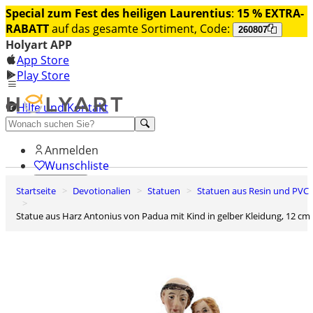
Special zum Fest des heiligen Laurentius
:
15 % EXTRA-
RABATT
auf das gesamte Sortiment, Code:
260807
Holyart APP
App Store
Play Store
Hilfe und Kontakt
Entdecken Sie Premium
Anmelden
Wunschliste
Startseite
Devotionalien
Statuen
Statuen aus Resin und PVC
0
Warenkorb
Statue aus Harz Antonius von Padua mit Kind in gelber Kleidung, 12 cm