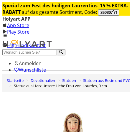
Special zum Fest des heiligen Laurentius
:
15 % EXTRA-
RABATT
auf das gesamte Sortiment, Code:
260807
Holyart APP
App Store
Play Store
Hilfe und Kontakt
Entdecken Sie Premium
Anmelden
Wunschliste
Startseite
Devotionalien
Statuen
Statuen aus Resin und PVC
0
Statue aus Harz Unsere Liebe Frau von Lourdes, 9 cm
Warenkorb