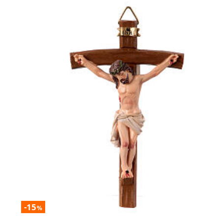
-15
%