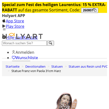
Special zum Fest des heiligen Laurentius
:
15 % EXTRA-
RABATT
auf das gesamte Sortiment, Code:
260807
Holyart APP
App Store
Play Store
Hilfe und Kontakt
Entdecken Sie Premium
Anmelden
Wunschliste
Startseite
Devotionalien
Statuen
Statuen aus Resin und PVC
0
Statue Franz von Paola 31cm Harz
Warenkorb