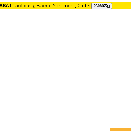
RABATT
auf das gesamte Sortiment, Code:
260807