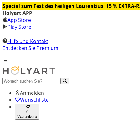
Special zum Fest des heiligen Laurentius
:
15 % EXTRA-
Holyart APP
App Store
Play Store
Hilfe und Kontakt
Entdecken Sie Premium
Anmelden
Wunschliste
0
Warenkorb