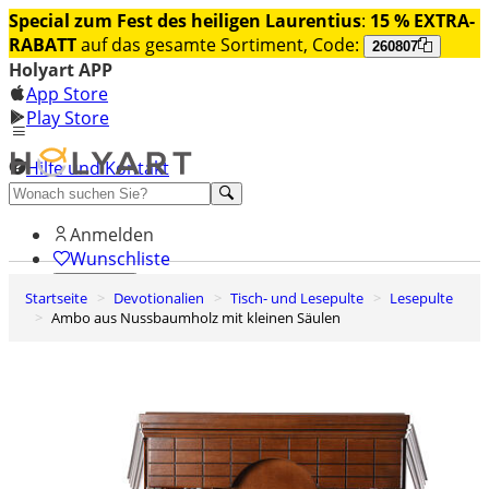
Special zum Fest des heiligen Laurentius
:
15 % EXTRA-
RABATT
auf das gesamte Sortiment, Code:
260807
Holyart APP
App Store
Play Store
Hilfe und Kontakt
Entdecken Sie Premium
Anmelden
Wunschliste
Startseite
Devotionalien
Tisch- und Lesepulte
Lesepulte
0
Ambo aus Nussbaumholz mit kleinen Säulen
Warenkorb