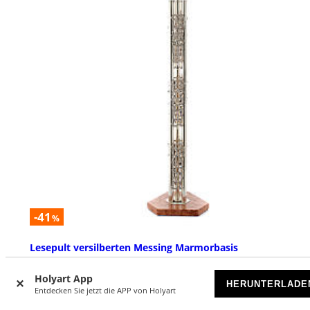
-41
%
Lesepult versilberten Messing Marmorbasis
AUF BESTELLUNG
Holyart App
HERUNTERLADE
Entdecken Sie jetzt die APP von Holyart
€ 946,94
€ 1.600,00