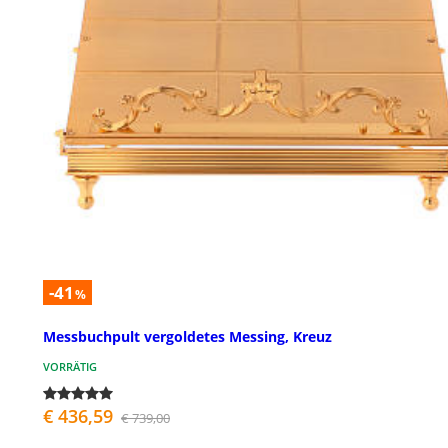
-41
%
Messbuchpult vergoldetes Messing, Kreuz
VORRÄTIG
€ 436,59
€ 739,00