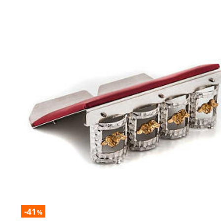
-41
%