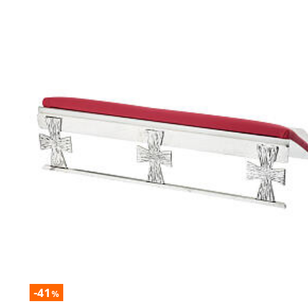
-41
%