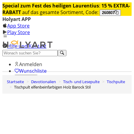
Special zum Fest des heiligen Laurentius
:
15 % EXTRA-
RABATT
auf das gesamte Sortiment, Code:
260807
Holyart APP
App Store
Play Store
Hilfe und Kontakt
Entdecken Sie Premium
Anmelden
Wunschliste
Startseite
Devotionalien
Tisch- und Lesepulte
Tischpulte
0
Tischpult elfenbeinfarbigen Holz Barock Stil
Warenkorb