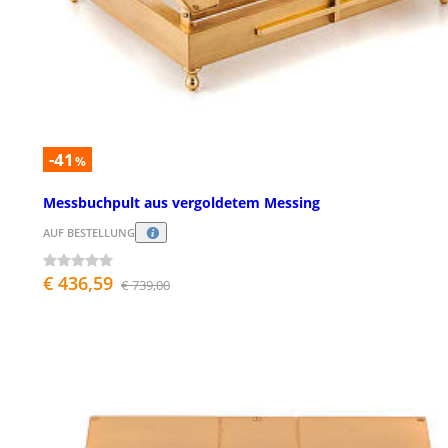
-41
%
Messbuchpult aus vergoldetem Messing
AUF BESTELLUNG
€ 436,59
€ 739,00