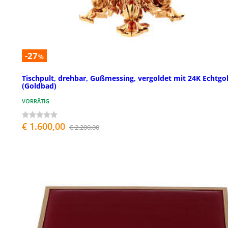
-27
%
Tischpult, drehbar, Gußmessing, vergoldet mit 24K Echtgo
(Goldbad)
VORRÄTIG
€ 1.600,00
€ 2.200,00