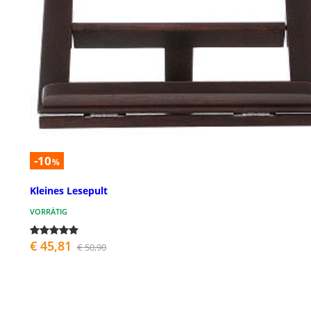
-10
%
Kleines Lesepult
VORRÄTIG
€ 45,81
€ 50,90