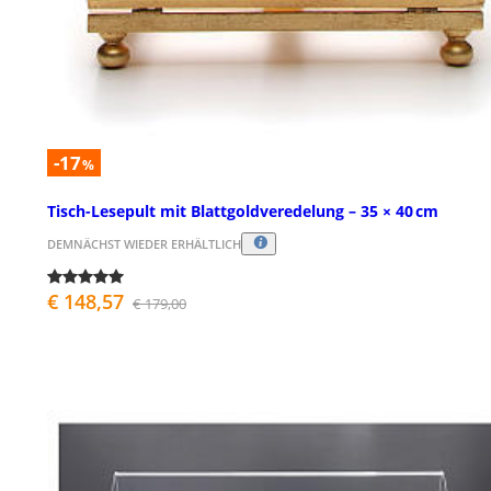
-17
%
Tisch-Lesepult mit Blattgoldveredelung – 35 × 40 cm
DEMNÄCHST WIEDER ERHÄLTLICH
€ 148,57
€ 179,00