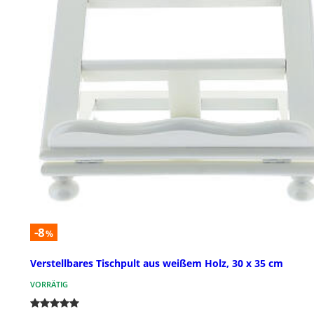
-8
%
Verstellbares Tischpult aus weißem Holz, 30 x 35 cm
VORRÄTIG