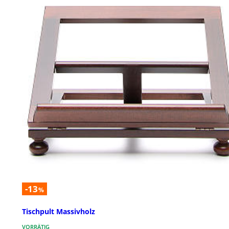
-13
%
Tischpult Massivholz
VORRÄTIG