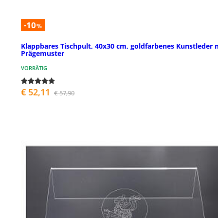
-10
%
Klappbares Tischpult, 40x30 cm, goldfarbenes Kunstleder 
Prägemuster
VORRÄTIG
€ 52,11
€ 57,90