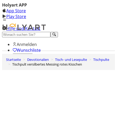
Holyart APP
App Store
Play Store
Hilfe und Kontakt
Entdecken Sie Premium
Anmelden
Wunschliste
Startseite
Devotionalien
Tisch- und Lesepulte
Tischpulte
0
Tischpult versilbertes Messing rotes Kisschen
Warenkorb