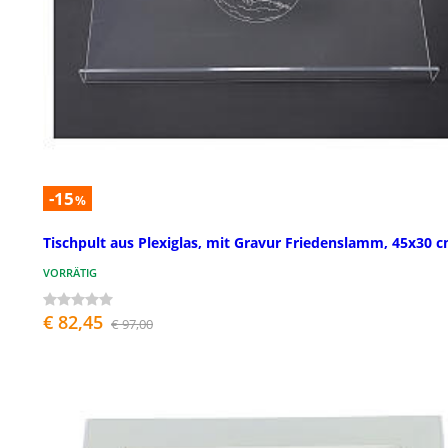
-15
%
Tischpult aus Plexiglas, mit Gravur Friedenslamm, 45x30 
VORRÄTIG
€ 82,45
€ 97,00