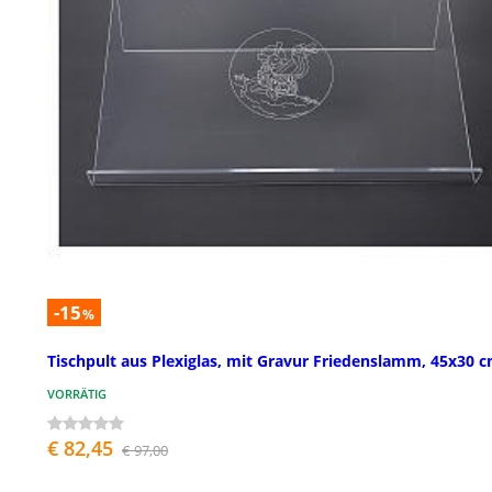
-15
%
Tischpult aus Plexiglas, mit Gravur Friedenslamm, 45x30 
VORRÄTIG
€ 82,45
€ 97,00