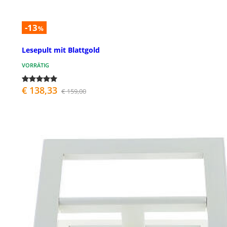
-13
%
Lesepult mit Blattgold
VORRÄTIG
€ 138,33
€ 159,00