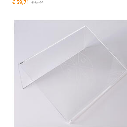
€ 59,71
€ 64,90