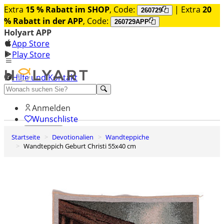
Extra
15 % Rabatt im SHOP
, Code:
| Extra
20
260729
% Rabatt in der APP
, Code:
260729APP
Holyart APP
App Store
Play Store
Hilfe und Kontakt
Entdecken Sie Premium
Anmelden
Wunschliste
Startseite
Devotionalien
Wandteppiche
0
Wandteppich Geburt Christi 55x40 cm
Warenkorb