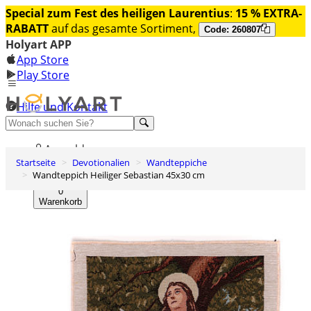
Special zum Fest des heiligen Laurentius
:
15 % EXTRA-
RABATT
auf das gesamte Sortiment,
Code: 260807
Holyart APP
App Store
Play Store
Hilfe und Kontakt
Entdecken Sie Premium
Anmelden
Startseite
Devotionalien
Wandteppiche
Wunschliste
Wandteppich Heiliger Sebastian 45x30 cm
0
Warenkorb