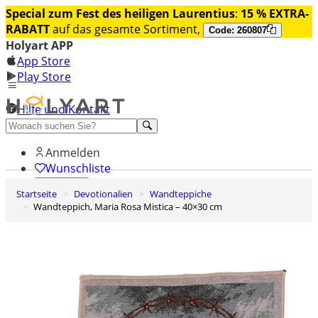
Special zum Fest des heiligen Laurentius
:
15 % EXTRA-
RABATT
auf das gesamte Sortiment,
Code: 260807
Holyart APP
App Store
Play Store
Hilfe und Kontakt
Entdecken Sie Premium
Anmelden
Wunschliste
Startseite
Devotionalien
Wandteppiche
0
Wandteppich, Maria Rosa Mistica – 40×30 cm
Warenkorb