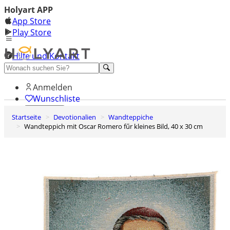
Holyart APP
App Store
Play Store
Hilfe und Kontakt
Entdecken Sie Premium
Anmelden
Wunschliste
Startseite
Devotionalien
Wandteppiche
0
Wandteppich mit Oscar Romero fűr kleines Bild, 40 x 30 cm
Warenkorb