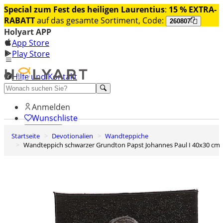
Special zum Fest des heiligen Laurentius
:
15 % EXTRA-
RABATT
auf das gesamte Sortiment, Code:
260807
Holyart APP
App Store
Play Store
Hilfe und Kontakt
Entdecken Sie Premium
Anmelden
Wunschliste
Startseite
Devotionalien
Wandteppiche
0
Wandteppich schwarzer Grundton Papst Johannes Paul I 40x30 cm
Warenkorb