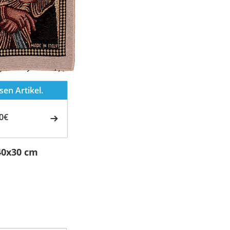
en Artikel.
0€
40x30 cm