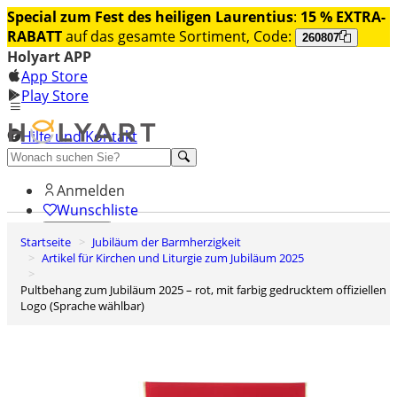
Special zum Fest des heiligen Laurentius
:
15 % EXTRA-
RABATT
auf das gesamte Sortiment, Code:
260807
Holyart APP
App Store
Play Store
Hilfe und Kontakt
Entdecken Sie Premium
Anmelden
Wunschliste
Startseite
Jubiläum der Barmherzigkeit
0
Artikel für Kirchen und Liturgie zum Jubiläum 2025
Warenkorb
Pultbehang zum Jubiläum 2025 – rot, mit farbig gedrucktem offiziellen
Logo (Sprache wählbar)