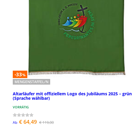
-33
%
MENGENSTAFFEL/N
Altarläufer mit offiziellem Logo des Jubiläums 2025 – grün
(Sprache wählbar)
VORRÄTIG
€ 64,49
€ 119,00
Ab