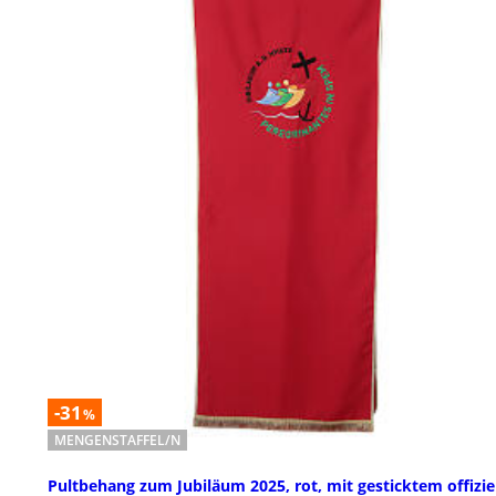
-31
%
MENGENSTAFFEL/N
Pultbehang zum Jubiläum 2025, rot, mit gesticktem offizie