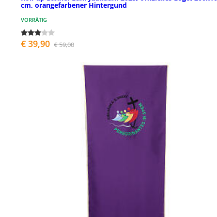
cm, orangefarbener Hintergund
VORRÄTIG
€ 39,90
€ 59,00