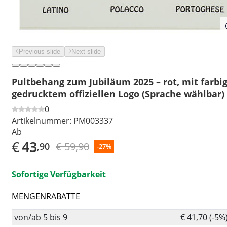
Previous slide
Next slide
Pultbehang zum Jubiläum 2025 – rot, mit farbi
gedrucktem offiziellen Logo (Sprache wählbar)
0
Artikelnummer:
PM003337
Ab
€
43
€ 59,90
,90
-27%
Sofortige Verfügbarkeit
MENGENRABATTE
von/ab 5 bis 9
€ 41,70 (-5%