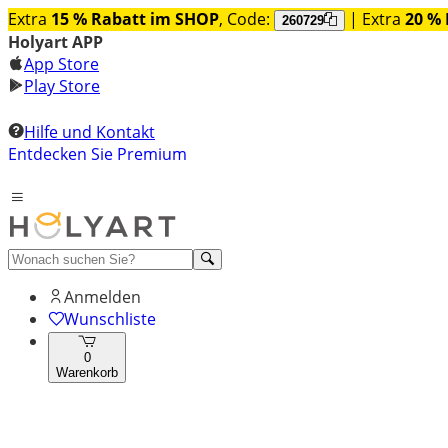
Extra
15 % Rabatt im SHOP
, Code:
| Extra
20 % 
260729
Holyart APP
App Store
Play Store
Hilfe und Kontakt
Entdecken Sie Premium
Anmelden
Wunschliste
0
Warenkorb