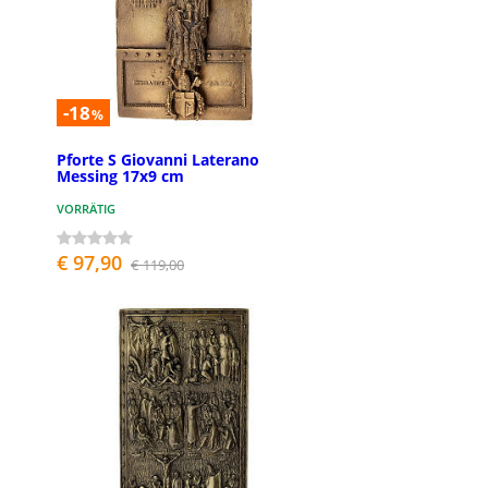
-18
%
Pforte S Giovanni Laterano
Messing 17x9 cm
VORRÄTIG
€ 97,90
€ 119,00