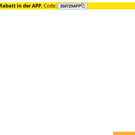
Rabatt in der APP
, Code:
260729APP